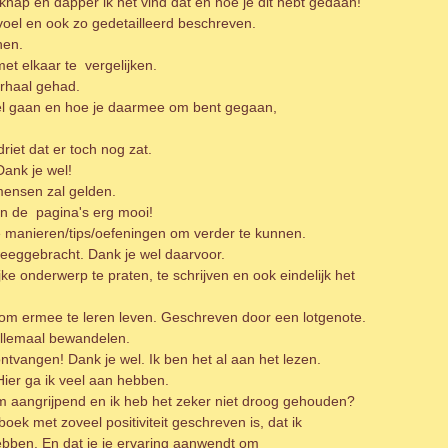
knap en dapper ik het vind dat en hoe je dit hebt gedaan!
gevoel en ook zo gedetailleerd beschreven.
nen.
met elkaar te vergelijken.
erhaal gehad.
el gaan en hoe je daarmee om bent gegaan,
iet dat er toch nog zat.
ank je wel!
 mensen zal gelden.
an de pagina's erg mooi!
 manieren/tips/oefeningen om verder te kunnen.
weeggebracht. Dank je wel daarvoor.
jke onderwerp te praten, te schrijven en ook eindelijk het
om ermee te leren leven. Geschreven door een lotgenote.
allemaal bewandelen.
tvangen! Dank je wel. Ik ben het al aan het lezen.
er ga ik veel aan hebben.
m aangrijpend en ik heb het zeker niet droog gehouden?
ek met zoveel positiviteit geschreven is, dat ik
bben. En dat je je ervaring aanwendt om