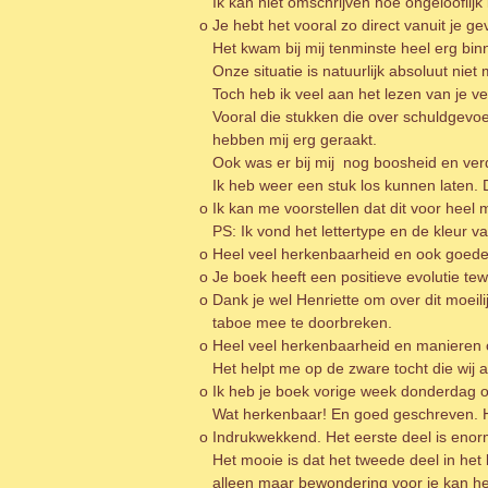
Ik kan niet omschrijven hoe ongelooflijk 
o Je hebt het vooral zo direct vanuit je 
Het kwam bij mij tenminste heel erg bin
Onze situatie is natuurlijk absoluut niet 
Toch heb ik veel aan het lezen van je v
Vooral die stukken die over schuldgevo
hebben mij erg geraakt.
Ook was er bij mij nog boosheid en verdr
Ik heb weer een stuk los kunnen laten. D
o Ik kan me voorstellen dat dit voor heel
PS: Ik vond het lettertype en de kleur v
o Heel veel herkenbaarheid en ook goede
o Je boek heeft een positieve evolutie te
o Dank je wel Henriette om over dit moeili
taboe mee te doorbreken.
o Heel veel herkenbaarheid en manieren 
Het helpt me op de zware tocht die wij 
o Ik heb je boek vorige week donderdag on
Wat herkenbaar! En goed geschreven. Hi
o Indrukwekkend. Het eerste deel is enor
Het mooie is dat het tweede deel in het bo
alleen maar bewondering voor je kan he