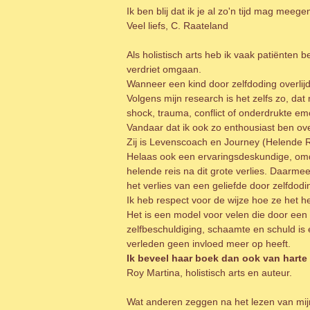
Ik ben blij dat ik je al zo'n tijd mag mee
Veel liefs, C. Raateland
Als holistisch arts heb ik vaak patiënten 
verdriet omgaan.
Wanneer een kind door zelfdoding overlijd
Volgens mijn research is het zelfs zo, d
shock, trauma, conflict of onderdrukte emo
Vandaar dat ik ook zo enthousiast ben ove
Zij is Levenscoach en Journey (Helende Re
Helaas ook een ervaringsdeskundige, omdat
helende reis na dit grote verlies. Daarme
het verlies van een geliefde door zelfdodi
Ik heb respect voor de wijze hoe ze het h
Het is een model voor velen die door een 
zelfbeschuldiging, schaamte en schuld is
verleden geen invloed meer op heeft.
Ik beveel haar boek dan ook van harte
Roy Martina, holistisch arts en auteur.
Wat anderen zeggen na het lezen van mij