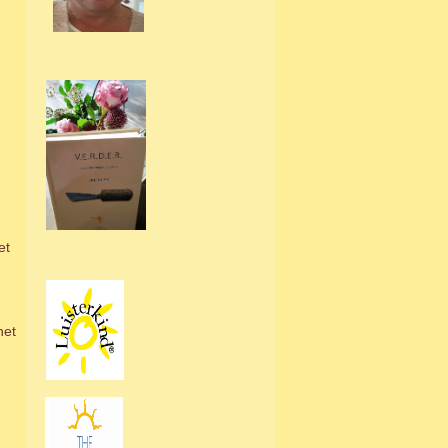
et
het