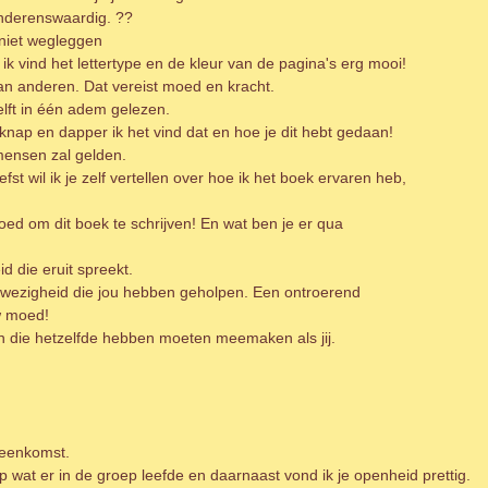
nderenswaardig. ??
k niet wegleggen
k vind het lettertype en de kleur van de pagina's erg mooi!
 aan anderen. Dat vereist moed en kracht.
elft in één adem gelezen.
 knap en dapper ik het vind dat en hoe je dit hebt gedaan!
 mensen zal gelden.
fst wil ik je zelf vertellen over hoe ik het boek ervaren heb,
ed om dit boek te schrijven! En wat ben je er qua
id die eruit spreekt.
nwezigheid die jou hebben geholpen. Een ontroerend
w moed!
n die hetzelfde hebben moeten meemaken als jij.
ijeenkomst.
p wat er in de groep leefde en daarnaast vond ik je openheid prettig.