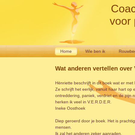
Coac
voor 
Home
Wie ben ik
Rouwbeg
Wat anderen vertellen over 
Hënriette beschrijft in dit boek wat er me
Ze schrijft het eerlijk, vanuit haar hart
ontreddering, paniek, verdriet en de pijn 
herken ik veel in V.E.R.D.E.R.
Ineke Oosthoek
Diep geroerd door je boek. Het is prachtig
mensen.
Ik zal het anderen zeker aanraden.