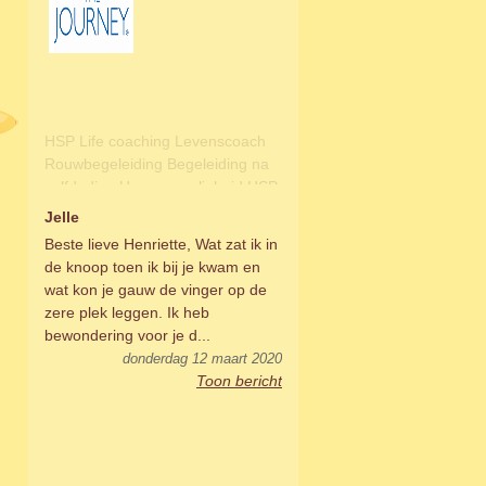
Helende reis sessies Journey
Brandon Bays Luisterkindwerker
met foto's Mindful Bewustwording
'ZIJN' wie je bent
Jelle
Bewustwordingsgroep
Beste lieve Henriette, Wat zat ik in
de knoop toen ik bij je kwam en
wat kon je gauw de vinger op de
zere plek leggen. Ik heb
bewondering voor je d...
donderdag 12 maart 2020
Toon bericht