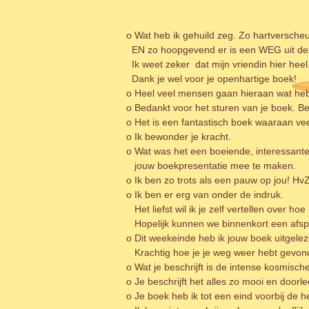
o Wat heb ik gehuild zeg. Zo hartversche
EN zo hoopgevend er is een WEG uit deze 
Ik weet zeker dat mijn vriendin hier hee
Dank je wel voor je openhartige boek!
o Heel veel mensen gaan hieraan wat he
o Bedankt voor het sturen van je boek. Be
o Het is een fantastisch boek waaraan v
o Ik bewonder je kracht.
o Wat was het een boeiende, interessante
jouw boekpresentatie mee te maken.
o Ik ben zo trots als een pauw op jou! Hv
o Ik ben er erg van onder de indruk.
Het liefst wil ik je zelf vertellen over ho
Hopelijk kunnen we binnenkort een afs
o Dit weekeinde heb ik jouw boek uitgele
Krachtig hoe je je weg weer hebt gevonde
o Wat je beschrijft is de intense kosmische
o Je beschrijft het alles zo mooi en doorl
o Je boek heb ik tot een eind voorbij de h