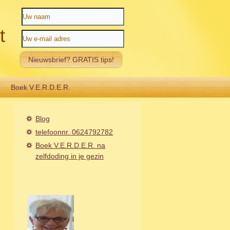
t
Boek V.E.R.D.E.R.
Blog
telefoonnr. 0624792782
Boek V.E.R.D.E.R. na
zelfdoding in je gezin