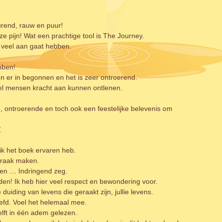
urend, rauw en puur!
pijn! Wat een prachtige tool is The Journey.
l veel aan gaat hebben.
bben!
n er in begonnen en het is zeer ontroerend.
eel mensen kracht aan kunnen ontlenen.
, ontroerende en toch ook een feestelijke belevenis om
Z
e ik het boek ervaren heb.
praak maken.
zen … Indringend zeg.
n! Ik heb hier veel respect en bewondering voor.
 duiding van levens die geraakt zijn, jullie levens.
eefd. Voel het helemaal mee.
elft in één adem gelezen.