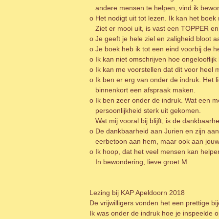
andere mensen te helpen, vind ik bewo
o Het nodigt uit tot lezen. Ik kan het boe
Ziet er mooi uit, is vast een TOPPER en i
o Je geeft je hele ziel en zaligheid bloot
o Je boek heb ik tot een eind voorbij de h
o Ik kan niet omschrijven hoe ongelooflijk
o Ik kan me voorstellen dat dit voor heel
o Ik ben er erg van onder de indruk. Het lie
binnenkort een afspraak maken.
o Ik ben zeer onder de indruk. Wat een mo
persoonlijkheid sterk uit gekomen.
Wat mij vooral bij blijft, is de dankbaarhe
o De dankbaarheid aan Jurien en zijn aa
eerbetoon aan hem, maar ook aan jou
o Ik hoop, dat het veel mensen kan helpe
In bewondering, lieve groet M.
Lezing bij KAP Apeldoorn 2018
De vrijwilligers vonden het een prettige b
Ik was onder de indruk hoe je inspeelde o