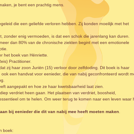
gemaken, je bent een prachtig mens.
begeleid die een geliefde verloren hebben. Zij konden moeilijk met het
t, zonder enig vermoeden, is dat een schok die jarenlang kan duren.
at meer dan 80% van de chronische ziekten begint met een emotionele
tie.
r het boek van Hënriette.
is) Practitioner.
 zij haar zoon Juriën (15) verloor door zelfdoding. Dit boek is haar
e ook een handvat voor eenieder, die van nabij geconfronteerd wordt m
ng.
eeft aangepakt en hoe ze haar kwetsbaarheid laat zien.
diep verdriet heen gaan. Het plaatsen van verdriet, boosheid,
 essentieel om te helen. Om weer terug te komen naar een leven waar 
 aan bij eenieder die dit van nabij mee heeft moeten maken
.
n boek: