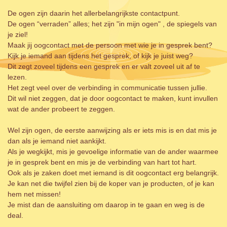
De ogen zijn daarin het allerbelangrijkste contactpunt.
De ogen “verraden” alles; het zijn "in mijn ogen" , de spiegels van
je ziel!
Maak jij oogcontact met de persoon met wie je in gesprek bent?
Kijk je iemand aan tijdens het gesprek, of kijk je juist weg?
Dit zegt zoveel tijdens een gesprek en er valt zoveel uit af te
lezen.
Het zegt veel over de verbinding in communicatie tussen jullie.
Dit wil niet zeggen, dat je door oogcontact te maken, kunt invullen
wat de ander probeert te zeggen.
Wel zijn ogen, de eerste aanwijzing als er iets mis is en dat mis je
dan als je iemand niet aankijkt.
Als je wegkijkt, mis je gevoelige informatie van de ander waarmee
je in gesprek bent en mis je de verbinding van hart tot hart.
Ook als je zaken doet met iemand is dit oogcontact erg belangrijk.
Je kan net die twijfel zien bij de koper van je producten, of je kan
hem net missen!
Je mist dan de aansluiting om daarop in te gaan en weg is de
deal.