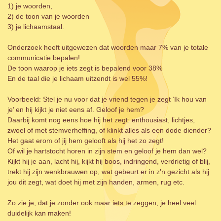
1) je woorden,
2) de toon van je woorden
3) je lichaamstaal.
Onderzoek heeft uitgewezen dat woorden maar 7% van je totale
communicatie bepalen!
De toon waarop je iets zegt is bepalend voor 38%
En de taal die je lichaam uitzendt is wel 55%!
Voorbeeld: Stel je nu voor dat je vriend tegen je zegt ‘Ik hou van
je’ en hij kijkt je niet eens af. Geloof je hem?
Daarbij komt nog eens hoe hij het zegt: enthousiast, lichtjes,
zwoel of met stemverheffing, of klinkt alles als een dode diender?
Het gaat erom of jij hem gelooft als hij het zo zegt!
Of wil je hartstocht horen in zijn stem en geloof je hem dan wel?
Kijkt hij je aan, lacht hij, kijkt hij boos, indringend, verdrietig of blij,
trekt hij zijn wenkbrauwen op, wat gebeurt er in z'n gezicht als hij
jou dit zegt, wat doet hij met zijn handen, armen, rug etc.
Zo zie je, dat je zonder ook maar iets te zeggen, je heel veel
duidelijk kan maken!