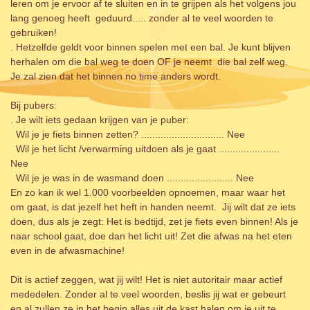
leren om je ervoor af te sluiten en in te grijpen als het volgens jou
lang genoeg heeft geduurd..... zonder al te veel woorden te
gebruiken!
. Hetzelfde geldt voor binnen spelen met een bal. Je kunt blijven
herhalen om die bal weg te doen OF je neemt die bal zelf weg.
Je zal zien dat het binnen no time anders wordt.
Bij pubers:
. Je wilt iets gedaan krijgen van je puber:
Wil je je fiets binnen zetten? .............................. Nee
Wil je het licht /verwarming uitdoen als je gaat ......................
Nee
Wil je je was in de wasmand doen ........................ Nee
En zo kan ik wel 1.000 voorbeelden opnoemen, maar waar het
om gaat, is dat jezelf het heft in handen neemt. Jij wilt dat ze iets
doen, dus als je zegt: Het is bedtijd, zet je fiets even binnen! Als je
naar school gaat, doe dan het licht uit! Zet die afwas na het eten
even in de afwasmachine!
Dit is actief zeggen, wat jij wilt! Het is niet autoritair maar actief
mededelen. Zonder al te veel woorden, beslis jij wat er gebeurt
en al zullen ze in het begin alles uit de kast halen om je uit te