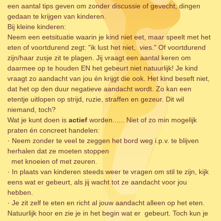
een aantal tips geven om zonder discussie of gevecht, dingen
gedaan te krijgen van kinderen.
Bij kleine kinderen:
Neem een eetsituatie waarin je kind niet eet, maar speelt met het
eten of voortdurend zegt: "ik lust het niet, vies." Of voortdurend
zijn/haar zusje zit te plagen. Jij vraagt een aantal keren om
daarmee op te houden EN het gebeurt niet natuurlijk! Je kind
vraagt zo aandacht van jou én krijgt die ook. Het kind beseft niet,
dat het op den duur negatieve aandacht wordt. Zo kan een
etentje uitlopen op strijd, ruzie, straffen en gezeur. Dit wil
niemand, toch?
Wat je kunt doen is
actief
worden...... Niet of zo min mogelijk
praten én concreet handelen:
· Neem zonder te veel te zeggen het bord weg i.p.v. te blijven
herhalen dat ze moeten stoppen
met knoeien of met zeuren.
· In plaats van kinderen steeds weer te vragen om stil te zijn, kijk
eens wat er gebeurt, als jij wacht tot ze aandacht voor jou
hebben.
· Je zit zelf te eten en richt al jouw aandacht alleen op het eten.
Natuurlijk hoor en zie je in het begin wat er gebeurt. Toch kun je