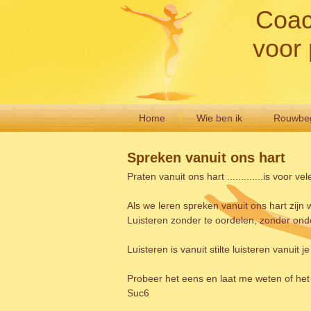
Coac
voor 
Home
Wie ben ik
Rouwbeg
Spreken vanuit ons hart
Praten vanuit ons hart .............is voor vel
Als we leren spreken vanuit ons hart zijn w
Luisteren zonder te oordelen, zonder o
Luisteren is vanuit stilte luisteren vanuit 
Probeer het eens en laat me weten of het 
Suc6