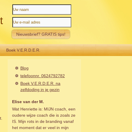
t
Boek V.E.R.D.E.R.
Blog
telefoonnr. 0624792782
Boek V.E.R.D.E.R. na
zelfdoding in je gezin
Elise van der M.
Wat Henriette is: MIJN coach, een
oudere wijze coach die is zoals ze
t.
IS. Mijn rots in de branding vanaf
het moment dat er veel in mijn