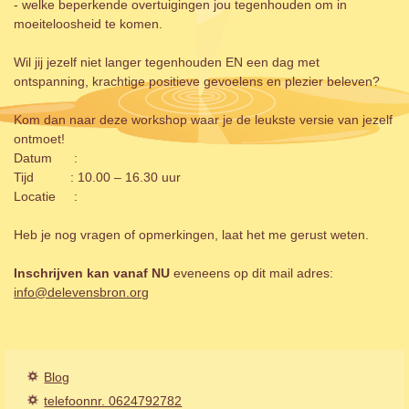
- welke beperkende overtuigingen jou tegenhouden om in
moeiteloosheid te komen.
Wil jij jezelf niet langer tegenhouden EN een dag met
ontspanning, krachtige positieve gevoelens en plezier beleven?
Kom dan naar deze workshop waar je de leukste versie van jezelf
ontmoet!
Datum :
Tijd : 10.00 – 16.30 uur
Locatie :
Heb je nog vragen of opmerkingen, laat het me gerust weten.
Inschrijven kan vanaf NU
eveneens op dit mail adres:
info@delevensbron.org
Blog
telefoonnr. 0624792782