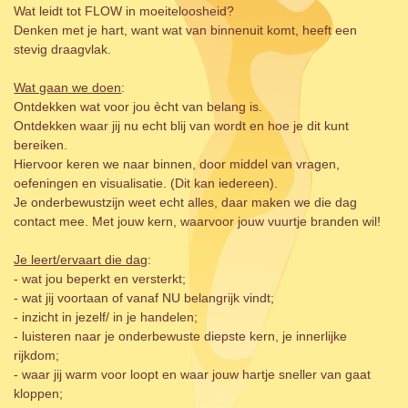
Wat leidt tot FLOW in moeiteloosheid?
Denken met je hart, want wat van binnenuit komt, heeft een
stevig draagvlak.
Wat gaan we doen
:
Ontdekken wat voor jou ècht van belang is.
Ontdekken waar jij nu echt blij van wordt en hoe je dit kunt
bereiken.
Hiervoor keren we naar binnen, door middel van vragen,
oefeningen en visualisatie. (Dit kan iedereen).
Je onderbewustzijn weet echt alles, daar maken we die dag
contact mee. Met jouw kern, waarvoor jouw vuurtje branden wil!
Je leert/ervaart die dag
:
- wat jou beperkt en versterkt;
- wat jij voortaan of vanaf NU belangrijk vindt;
- inzicht in jezelf/ in je handelen;
- luisteren naar je onderbewuste diepste kern, je innerlijke
rijkdom;
- waar jij warm voor loopt en waar jouw hartje sneller van gaat
kloppen;