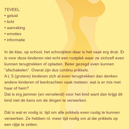
TEVEEL:
• geluid
• licht
• aanraking
• emoties
• informatie
In de klas, op school, het schoolplein daar is het vaak erg druk. Er
is voor deze kinderen niet echt een rustplek waar ze zichzelf even
kunnen terugtrekken of opladen. Beter gezegd even kunnen
“afschakelen”. Overal zijn dus continu prikkels.
A L S (grotere) kinderen zich al even terugtrekken dan denken
andere kinderen of leerkrachten vaak meteen: wat is er mis met
haar of hem?
Dat is erg jammer (en vervelend) voor het kind want dan krijgt dit
kind niet de kans om de dingen te verwerken.
Dát is wat er nodig is: tijd om alle prikkels even rustig te kunnen
verwerken. Ze hebben nl. meer tijd nodig om al die prikkels op
een rijtje te zetten.