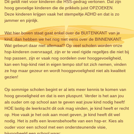
Dit geldt niet voor kinderen die HSS-gedrag vertonen. Dat zijn
hoog gevoelige kinderen die de prikkels juist OPZOEKEN.
Deze kinderen krijgen vaak het stempeltje ADHD en dat is zo
jammer en pijnlijk.
Wat hier boven staat gaat enkel over de BUITENKANT van je
kind, dan hebben we het nog niet eens over de BINNENKANT.
Wat gebeurt daar niet allemaal? Op veel scholen worden onze
hsp-kinderen overvraagd, zijn er te veel rigide regeltjes die niet bij
hsp passen, zijn er vaak nog oordelen over hooggevoeligheid,
kan een hsp-kind niet in eigen tempo stof tot zich nemen, vinden
ze hsp maar gezeur en wordt hooggevoeligheid niet als kwaliteit
gezien!
Op sommige scholen begint er al iets meer kennis te komen van
hoog gevoeligheid en dat is een pluspunt. Verder is het aan jou
als ouder om op school aan te geven wat jouw kind nodig heeft!
HOE lastig de leerkracht dit ook mag vinden, je kind heeft er recht
op. Hoe vaak je het ook aan moet geven, je kind heeft dit wel
nodig. Het is zelfs een levensbehoefte van een hsp-er. Kies als
ouder voor een school met een ondersteunende visie,
bijvoorbeeld een school waar: