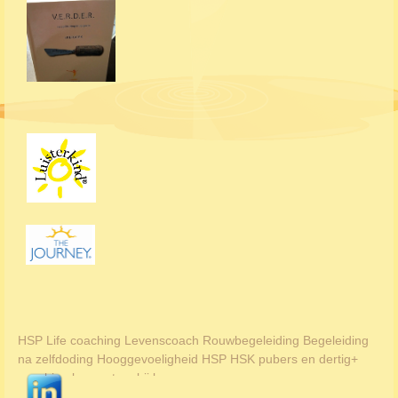
HSP Life coaching Levenscoach Rouwbegeleiding Begeleiding
na zelfdoding Hooggevoeligheid HSP HSK pubers en dertig+
coaching burnout en bij levensvragen