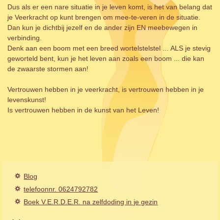
Dus als er een nare situatie in je leven komt, is het van belang dat
je Veerkracht op kunt brengen om mee-te-veren in de situatie.
Dan kun je dichtbij jezelf en de ander zijn EN meebewegen in
verbinding.
Denk aan een boom met een breed wortelstelstel ... ALS je stevig
geworteld bent, kun je het leven aan zoals een boom ... die kan
de zwaarste stormen aan!
Vertrouwen hebben in je veerkracht, is vertrouwen hebben in je
levenskunst!
Is vertrouwen hebben in de kunst van het Leven!
Blog
telefoonnr. 0624792782
Boek V.E.R.D.E.R. na zelfdoding in je gezin