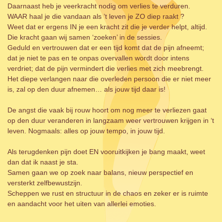
Daarnaast heb je veerkracht nodig om verlies te verduren.
WAAR haal je die vandaan als ’t leven je ZO diep raakt ?
Weet dat er ergens IN je een kracht zit die je verder helpt, altijd.
Die kracht gaan wij samen ‘zoeken’ in de sessies.
Geduld en vertrouwen dat er een tijd komt dat de pijn afneemt;
dat je niet te pas en te onpas overvallen wordt door intens
verdriet; dat de pijn vermindert die verlies met zich meebrengt.
Het diepe verlangen naar die overleden persoon die er niet meer
is, zal op den duur afnemen… als jouw tijd daar is!
De angst die vaak bij rouw hoort om nog meer te verliezen gaat
op den duur veranderen in langzaam weer vertrouwen krijgen in ‘t
leven. Nogmaals: alles op jouw tempo, in jouw tijd.
Als terugdenken pijn doet EN vooruitkijken je bang maakt, weet
dan dat ik naast je sta.
Samen gaan we op zoek naar balans, nieuw perspectief en
versterkt zelfbewustzijn.
Scheppen we rust en structuur in de chaos en zeker er is ruimte
en aandacht voor het uiten van allerlei emoties.