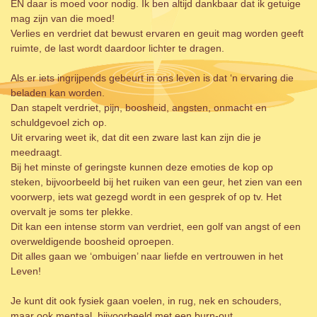
EN daar is moed voor nodig. Ik ben altijd dankbaar dat ik getuige
mag zijn van die moed!
Verlies en verdriet dat bewust ervaren en geuit mag worden geeft
ruimte, de last wordt daardoor lichter te dragen.
Als er iets ingrijpends gebeurt in ons leven is dat ‘n ervaring die
beladen kan worden.
Dan stapelt verdriet, pijn, boosheid, angsten, onmacht en
schuldgevoel zich op.
Uit ervaring weet ik, dat dit een zware last kan zijn die je
meedraagt.
Bij het minste of geringste kunnen deze emoties de kop op
steken, bijvoorbeeld bij het ruiken van een geur, het zien van een
voorwerp, iets wat gezegd wordt in een gesprek of op tv. Het
overvalt je soms ter plekke.
Dit kan een intense storm van verdriet, een golf van angst of een
overweldigende boosheid oproepen.
Dit alles gaan we ‘ombuigen’ naar liefde en vertrouwen in het
Leven!
Je kunt dit ook fysiek gaan voelen, in rug, nek en schouders,
maar ook mentaal, bijvoorbeeld met een burn-out.