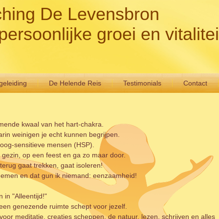
hing De Levensbron
persoonlijke groei en vitalitei
eleiding
De Helende Reis
Testimonials
Contact
mende kwaal van het hart-chakra.
arin weinigen je echt kunnen begrijpen.
hoog-sensitieve mensen (HSP).
n gezin, op een feest en ga zo maar door.
terug gaat trekken, gaat isoleren!
nemen en dat gun ik niemand: eenzaamheid!
 in "Alleentijd!"
 jij een genezende ruimte schept voor jezelf.
 voor meditatie, creaties scheppen, de natuur, lezen, schrijven en alles