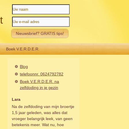
t
Boek V.E.R.D.E.R.
Blog
telefoonnr. 0624792782
Boek V.E.R.D.E.R. na
zelfdoding in je gezin
Lara
Na de zelfdoding van mijn broertje
1,5 jaar geleden, was alles dat
vroeger belangrijk leek, van geen
betekenis meer. Wat nu, hoe