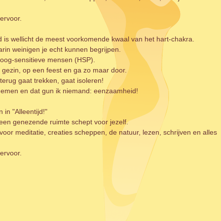
iervoor.
id is wellicht de meest voorkomende kwaal van het hart-chakra.
arin weinigen je echt kunnen begrijpen.
hoog-sensitieve mensen (HSP).
n gezin, op een feest en ga zo maar door.
terug gaat trekken, gaat isoleren!
nemen en dat gun ik niemand: eenzaamheid!
 in "Alleentijd!"
 jij een genezende ruimte schept voor jezelf.
 voor meditatie, creaties scheppen, de natuur, lezen, schrijven en alles
iervoor.