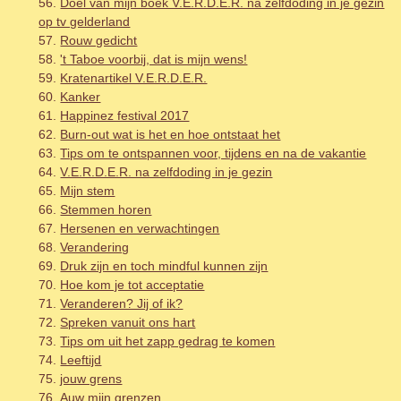
Doel van mijn boek V.E.R.D.E.R. na zelfdoding in je gezin
op tv gelderland
Rouw gedicht
't Taboe voorbij, dat is mijn wens!
Kratenartikel V.E.R.D.E.R.
Kanker
Happinez festival 2017
Burn-out wat is het en hoe ontstaat het
Tips om te ontspannen voor, tijdens en na de vakantie
V.E.R.D.E.R. na zelfdoding in je gezin
Mijn stem
Stemmen horen
Hersenen en verwachtingen
Verandering
Druk zijn en toch mindful kunnen zijn
Hoe kom je tot acceptatie
Veranderen? Jij of ik?
Spreken vanuit ons hart
Tips om uit het zapp gedrag te komen
Leeftijd
jouw grens
Auw mijn grenzen