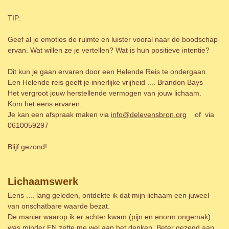
TIP:
Geef al je emoties de ruimte en luister vooral naar de boodschap
ervan. Wat willen ze je vertellen? Wat is hun positieve intentie?
Dit kun je gaan ervaren door een Helende Reis te ondergaan.
Een Helende reis geeft je innerlijke vrijheid .... Brandon Bays
Het vergroot jouw herstellende vermogen van jouw lichaam.
Kom het eens ervaren.
Je kan een afspraak maken via
info@delevensbron.org
of via
0610059297
Blijf gezond!
Lichaamswerk
Eens .... lang geleden, ontdekte ik dat mijn lichaam een juweel
van onschatbare waarde bezat.
De manier waarop ik er achter kwam (pijn en enorm ongemak)
was minder EN zette me wel aan het denken. Beter gezegd aan