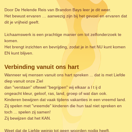
Door De Helende Reis van Brandon Bays leer je dit weer.
Het bewust ervaren … aanwezig zijn bij het gevoel en ervaren dat
dit je vrijheid geeft.
Lichaamswerk is een prachtige manier om tot zelfonderzoek te
komen.
Het brengt inzichten en bevrijding, zodat je in het NU kunt komen
EN kunt blijven.
Verbinding vanuit ons hart
Wanneer wij mensen vanuit ons hart spreken ... dat is met Liefde
diep vanuit onze Ziel
dan "verstaan" oftewel "begrijpen" wij elkaar a l t ij d
ongeacht kleur, geloof, ras, land, groep of wat dan ook.
Kinderen bewijzen dat vaak tijdens vakanties in een vreemd land.
Zij spelen met "vreemde" kinderen die hun taal niet spreken en
toch ... spelen zij samen!
Zij bewijzen dat het KAN.
Weet dat de Liefde weinig tot geen woorden nodig heeft.