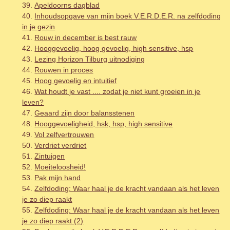
Apeldoorns dagblad
Inhoudsopgave van mijn boek V.E.R.D.E.R. na zelfdoding
in je gezin
Rouw in december is best rauw
Hooggevoelig, hoog gevoelig, high sensitive, hsp
Lezing Horizon Tilburg uitnodiging
Rouwen in proces
Hoog gevoelig en intuitief
Wat houdt je vast .... zodat je niet kunt groeien in je
leven?
Geaard zijn door balansstenen
Hooggevoeligheid, hsk, hsp, high sensitive
Vol zelfvertrouwen
Verdriet verdriet
Zintuigen
Moeiteloosheid!
Pak mijn hand
Zelfdoding: Waar haal je de kracht vandaan als het leven
je zo diep raakt
Zelfdoding: Waar haal je de kracht vandaan als het leven
je zo diep raakt (2)