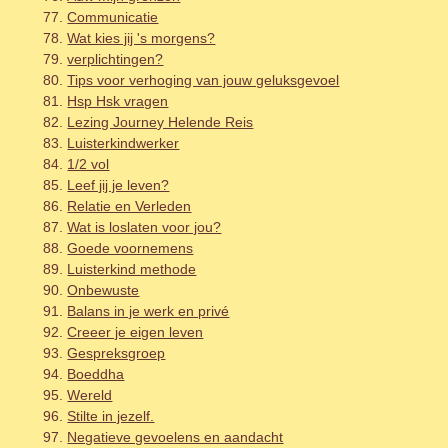
Communicatie
Wat kies jij 's morgens?
verplichtingen?
Tips voor verhoging van jouw geluksgevoel
Hsp Hsk vragen
Lezing Journey Helende Reis
Luisterkindwerker
1/2 vol
Leef jij je leven?
Relatie en Verleden
Wat is loslaten voor jou?
Goede voornemens
Luisterkind methode
Onbewuste
Balans in je werk en privé
Creeer je eigen leven
Gespreksgroep
Boeddha
Wereld
Stilte in jezelf.
Negatieve gevoelens en aandacht