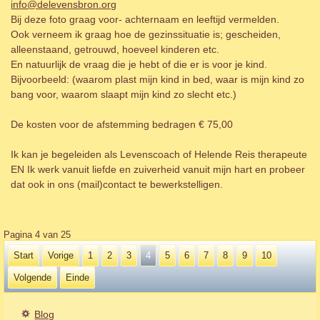
info@delevensbron.org
Bij deze foto graag voor- achternaam en leeftijd vermelden.
Ook verneem ik graag hoe de gezinssituatie is; gescheiden,
alleenstaand, getrouwd, hoeveel kinderen etc.
En natuurlijk de vraag die je hebt of die er is voor je kind.
Bijvoorbeeld: (waarom plast mijn kind in bed, waar is mijn kind zo
bang voor, waarom slaapt mijn kind zo slecht etc.)
De kosten voor de afstemming bedragen € 75,00
Ik kan je begeleiden als Levenscoach of Helende Reis therapeute
EN Ik werk vanuit liefde en zuiverheid vanuit mijn hart en probeer
dat ook in ons (mail)contact te bewerkstelligen.
Pagina 4 van 25
Start
Vorige
1
2
3
4
5
6
7
8
9
10
Volgende
Einde
Blog